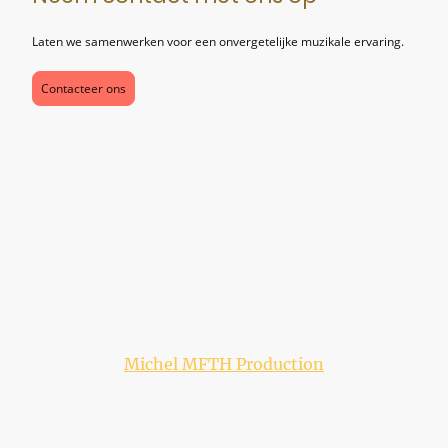
Laten we samenwerken voor een onvergetelijke muzikale ervaring.
Contacteer ons
©Auteursrecht. Alle rechten
voorbehouden. @ Mercedes &
Michel MFTH Production